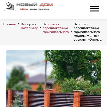
Главная
Выбор по
Заборы из
Забор из
материалу
евроштакетника
евроштакетника
горизонтального
горизонтального
модель Жалюзи
вариант «Оптима»