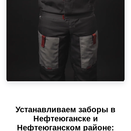
обезжиривается, затем наносится покрытие. Цветовая
гамма не ограничена. Линейка текстур:
матовая;
муар (шершавая текстура);
глянец (отражает свет);
покрытие шелк (переливается).
Возможен вариант окрашивания планки с одной
стороны. В таком варианте одна сторона будет покрыта
краской, а другая оцинкована.
Характеристики забора-жалюзи из металла
Устанавливаем заборы в
Ламели – основа ограждения. Они крепятся на профиль
Нефтеюганске и
горизонтально под углом. Изделие напоминает жалюзи.
Нефтеюганском районе: