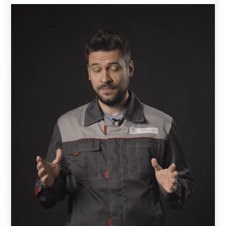
сохранит свой первоначальный вид на протяжении
многих лет.
Варианты декоративного покрытия
Заборы и ограждения дополнительно защищены от
разрушения декоративным покрытием. На заводе листы
покрывают полиэстером. Покрытие может быть с одной
стороны или двухсторонним. На производстве
металлические листы режутся на полоски, и
формируются ламели.
Полимерно-порошковое окрашивание отличается от
полиэстера по типу и толщине слоя. Чем толще слой
покрытия – тем лучше защищена деталь от внешних
воздействий. На производстве окрашивают готовые
ламели. Поверхность детали предварительно моется,