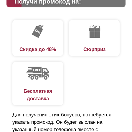
Получи промокод на:
расположенную ниже планку, создавая впечатление
сплошного монолита. Просветы заметны, если
посмотреть под определенным углом.
Преимущества забора-жалюзи:
Скидка до 48%
Сюрприз
защита от незаконного проникновения;
обеспечивает циркуляцию воздуха для
нормального роста растений;
минимальная парусность;
привлекательный вид подчеркнет гармоничный
Бесплатная
ландшафтный дизайн;
доставка
шумоизоляция, ламели поглощают звук;
простой монтаж;
Для получения этих бонусов, потребуется
длительный срок службы;
указать промокод. Он будет выслан на
удобная транспортировка.
указанный номер телефона вместе с