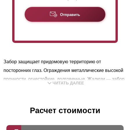
Отправить
Забор защищает придомовую территорию от
посторонних глаз. Ограждения металлические высокой
прочности, огнестойкие, долговечные. Жалюзи — забор
ЧИТАТЬ ДАЛЕЕ
совмещает преимущества сетчатых и глухих
конструкций. Закрепленные горизонтально ламели
хорошо пропускают воздух и свет, в то же время
Расчет стоимости
защищают участок от посторонних глаз. Крепятся с
заданным шагом и нахлестом, перекрывая