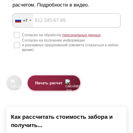
расчетом. Подробности в видео.
Изготовление металлических ограждений
+7
Конструкции производят из оцинкованной стали
Согласен на обработку
персональных данных
толщиной от 0,5 до 1,5 мм. Оцинковка защищает металл
Согласен на получение информации
от воздействий окружающей среды, препятствует
и рекламных предложений (сможете отказаться в любое
время)
коррозии и приближает свойства листа к нержавейке.
Изделия с таким покрытием могут служить до 50 лет.
Поверхность металла имеет однородную текстуру,
обеспечивая равномерное окрашивание. Целостность
Начать расчет
покрытия и декоративные качества сохраняются после
заводской обработки. Металлические детали
отличаются легковесностью, конструкцию можно
Как рассчитать стоимость забора и
собрать самостоятельно. Ламели не деформируются и
получить...
не прогибаются под собственным весом, забор