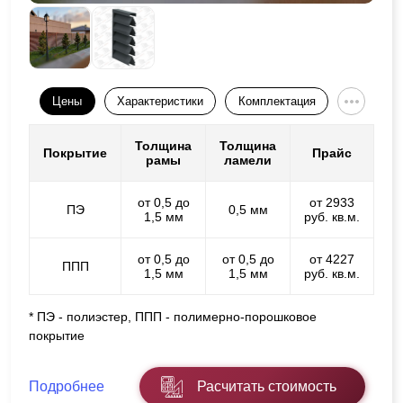
Цены
Характеристики
Комплектация
Толщина
Толщина
Покрытие
Прайс
рамы
ламели
от 0,5 до
от 2933
ПЭ
0,5 мм
1,5 мм
руб. кв.м.
от 0,5 до
от 0,5 до
от 4227
ППП
1,5 мм
1,5 мм
руб. кв.м.
* ПЭ - полиэстер, ППП - полимерно-порошковое
покрытие
Подробнее
Расчитать стоимость