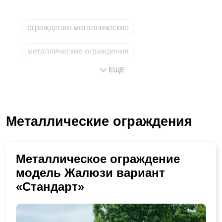
ограждения металлические
металлические ограждения
ЕЩЕ
ограждение металлическое
металлическое ограждение
Металлические ограждения
изготовление металлических
из металла
Металлическое ограждение
модель Жалюзи вариант
«Стандарт»