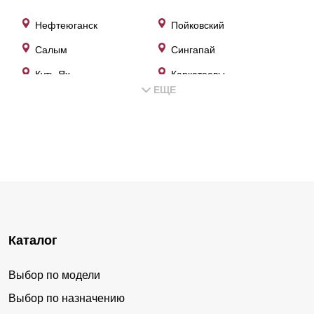
Нефтеюганск
Пойковский
Салым
Сингапай
Куть-Ях
Каркатеевы
ЕЩЕ
Сентябрьский
Юганская Обь
Чеускино
Усть-Юган
Лемпино
Сивысь-Ях
Каталог
Выбор по модели
Выбор по назначению