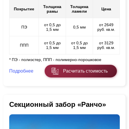
Толщина
Толщина
Покрытие
Цена
рамы
ламели
от 0,5 до
от 2649
ПЭ
0,5 мм
1,5 мм
руб. кв.м.
от 0,5 до
от 0,5 до
от 3129
ППП
1,5 мм
1,5 мм
руб. кв.м.
* ПЭ - полиэстер, ППП - полимерно-порошковое
Подробнее
Расчитать стоимость
Секционный забор «Ранчо»