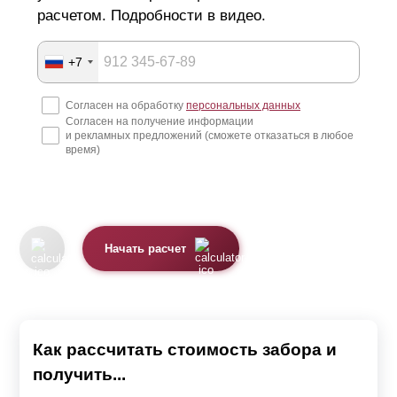
обратиться к нам и мы решим возникшие проблемы.
расчетом. Подробности в видео.
Наши опытные сотрудники смогут проконсультировать,
как по телефону, так и по видеосвязи.
+7
Забор, производимый нами, может отличаться внешним
Согласен на обработку
персональных данных
видом в зависимости от выбранной модели.
Согласен на получение информации
и рекламных предложений (сможете отказаться в любое
время)
Мы предлагаем 4 модели секции
Жалюзи.
Ранчо.
Начать расчет
Классика.
Хай-тек.
Каждая модель красива по-своему. Также все варианты
Как рассчитать стоимость забора и
качественные, надежные и имеют длительный срок
получить...
службы.