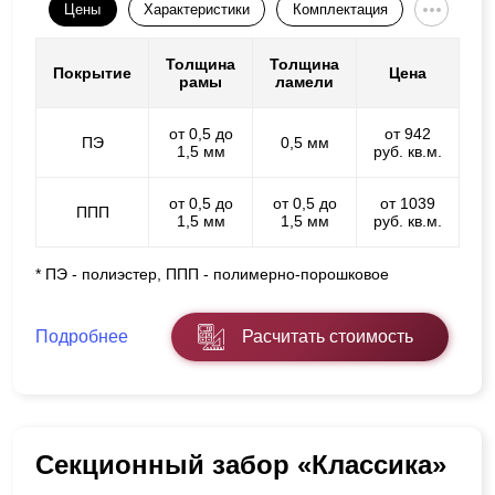
Цены
Характеристики
Комплектация
Толщина
Толщина
Покрытие
Цена
рамы
ламели
от 0,5 до
от 942
ПЭ
0,5 мм
1,5 мм
руб. кв.м.
от 0,5 до
от 0,5 до
от 1039
ППП
1,5 мм
1,5 мм
руб. кв.м.
* ПЭ - полиэстер, ППП - полимерно-порошковое
Подробнее
Расчитать стоимость
Секционный забор «Классика»