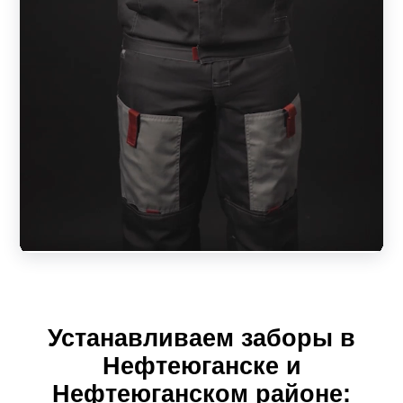
зависеть от выбранного размера пролета. А ширина
ламели повлияет на внешний вид конструкции, на
дизайн.
То есть, клиент имеет возможность приобрести
качественный и красивый забор строго по своим
размерам. Разнообразие моделей и вариаций позволит
создать ограждение своей мечты, которое будет
отвечать всем предъявляемым требованиям качества и
безопасности. Простая установка пролета не доставит
лишних хлопот. За надежным забором его обладатель
будет себя чувствовать, как за каменной стеной.
Рассмотрим секционные конструкции в зависимости от
Устанавливаем заборы в
модели.
Нефтеюганске и
Жалюзи
Нефтеюганском районе: