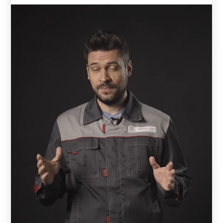
Для производства своих заборов мы используем только
качественный металл. Толщина металла может быть: 0,5
мм, 0,6 мм, 0,7 мм, 1 мм, 1,2 мм, 1,5 мм. Толщину
выбирает заказчик. От толщины стали зависит
надежность и долговечность конструкции. Чем толще
используется металл, тем дороже может обойтись забор.
Чаще всего заказывают 0,7 - 1 мм. Но все зависит от
индивидуальных предпочтений и возможностей
заказчика. Тонкий металл может не подойти для
широкого пролета.
Так как, каждый пролет - это определенное сочетание
комбинаций ламелей. То, в зависимости от модели,
может меняться количество ламелей в пролете. Также
заказчик сам решает, какой длины и ширины у него будет
каждый пролет забора. Кстати, длина ламели будет