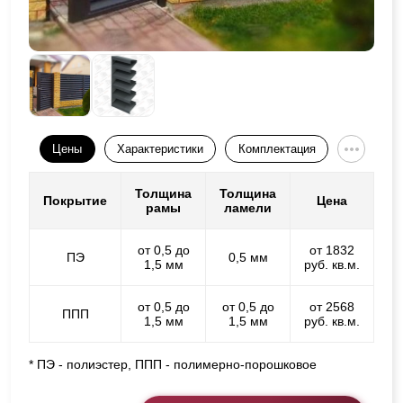
Цены
Характеристики
Комплектация
Толщина
Толщина
Покрытие
Цена
рамы
ламели
от 0,5 до
от 1832
ПЭ
0,5 мм
1,5 мм
руб. кв.м.
от 0,5 до
от 0,5 до
от 2568
ППП
1,5 мм
1,5 мм
руб. кв.м.
* ПЭ - полиэстер, ППП - полимерно-порошковое