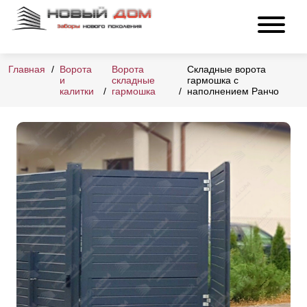
Главная
Ворота
Ворота
Складные ворота
и
складные
гармошка с
калитки
гармошка
наполнением Ранчо