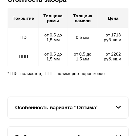
Толщина
Толщина
Покрытие
Цена
рамы
ламели
от 0,5 до
от 1713
ПЭ
0,5 мм
1,5 мм
руб. кв.м.
от 0,5 до
от 0,5 до
от 2262
ППП
1,5 мм
1,5 мм
руб. кв.м.
* ПЭ - полиэстер, ППП - полимерно-порошковое
Особенность варианта “Оптима”
Главной фишкой наших жалюзи - является схожесть