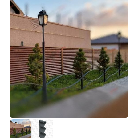
Разница заключается в том, что первый способ
укрепления применяется ещё в начале
изготовления, а именно при производстве листов
стали, в то время как второй вариант защитного
покрытия наносится уже на готовую
ламель.
Полиэстер
наносит производитель листов
стали, а мы занимаемся исключительно нанесением
порошка на пластины, что ведёт к некоторым
особенностям и порой осложнениям в работе.
Например, первый тип покрытия означает, что
внешний вид заготовки уже готов, поэтому при
дальнейшей работе с материалом нужно быть
предельно аккуратным. Так, мы не можем проводить
некоторые манипуляции с заготовкой, чтобы
улучшить заготовку и скорость сборки, однако это
никак не влияет на качество. При выборе метода
важно, помнить, что
полиэстер
дешевле в
производстве, но дороже при установке конструкции
.