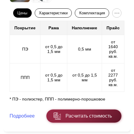
Цены
Характеристики
Комплектация
Покрытие
Рама
Наполнение
Прайс
от
от 0,5 до
1640
ПЭ
0,5 мм
1,5 мм
руб.
кв.м.
от
от 0,5 до
от 0,5 до 1,5
2277
ППП
1,5 мм
мм
руб.
кв.м.
* ПЭ - полиэстер, ППП - полимерно-порошковое
Внимательно изучив схему, можно заметить, что с
изменением угла ламели изменяется шаг пластин.
Подробнее
Расчитать стоимость
Изменение угла влияет на число ламелей в
конструкции: чем ближе друг к другу расположены
пластины, тем больше их количество и,